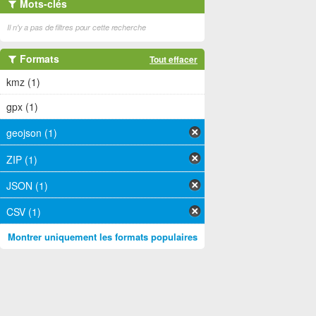
Mots-clés
Il n'y a pas de filtres pour cette recherche
Formats
Tout effacer
kmz (1)
gpx (1)
geojson (1)
ZIP (1)
JSON (1)
CSV (1)
Montrer uniquement les formats populaires