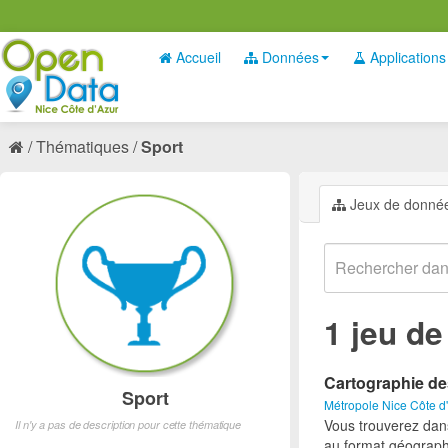
Accueil
Données
Applications
Thématiques
Sport
Jeux de donné
1 jeu d
Cartographie de
Sport
Métropole Nice Côte d
Vous trouverez dan
Il n'y a pas de description pour cette thématique
au format géograph