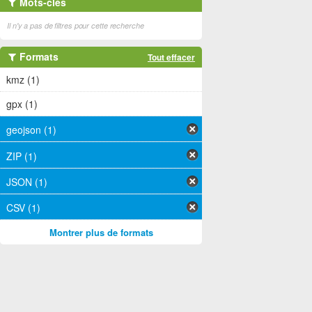
Mots-clés
Il n'y a pas de filtres pour cette recherche
Formats
Tout effacer
kmz (1)
gpx (1)
geojson (1)
ZIP (1)
JSON (1)
CSV (1)
Montrer plus de formats