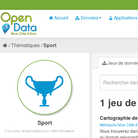
Accueil
Données
Applications
Thématiques
Sport
Jeux de donné
1 jeu d
Cartographie de
Sport
Métropole Nice Côte d
Vous trouverez dan
Il n'y a pas de description pour cette thématique
au format géograph