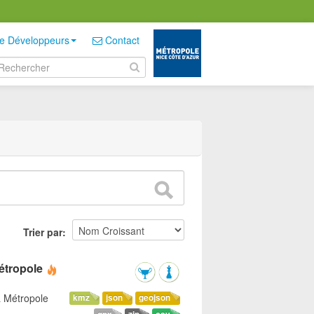
e Développeurs
Contact
Trier par
étropole
a Métropole
kmz
json
geojson