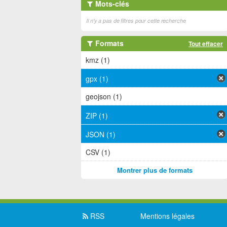
Mots-clés
Il n'y a pas de filtres pour cette recherche
Formats
Tout effacer
kmz (1)
gpx (1)
geojson (1)
ZIP (1)
JSON (1)
CSV (1)
Montrer plus de formats
RSS
Mentions légales