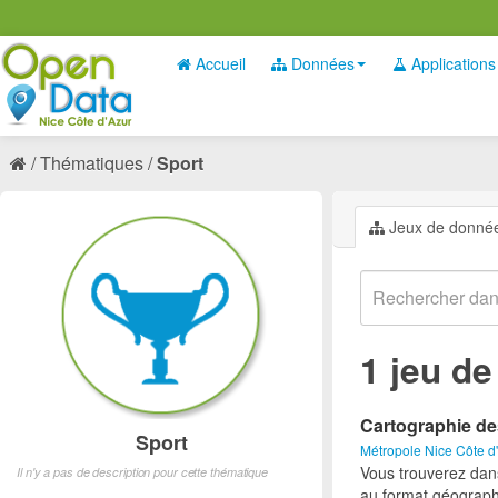
Accueil
Données
Applications
Thématiques
Sport
Jeux de donné
1 jeu d
Cartographie de
Sport
Métropole Nice Côte d
Vous trouverez dan
Il n'y a pas de description pour cette thématique
au format géograph