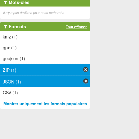
Mots-clés
Il n'y a pas de filtres pour cette recherche
Formats
Tout effacer
kmz (1)
gpx (1)
geojson (1)
ZIP (1)
JSON (1)
CSV (1)
Montrer uniquement les formats populaires