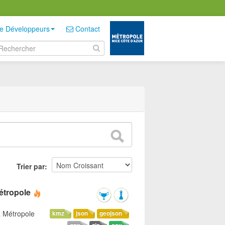
e Développeurs
Contact
Trier par
étropole
a Métropole
kmz
json
geojson