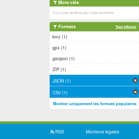
Mots-clés
Il n'y a pas de filtres pour cette recherche
Formats
Tout effacer
kmz (1)
gpx (1)
geojson (1)
ZIP (1)
JSON (1)
CSV (1)
Montrer uniquement les formats populaires
RSS
Mentions légales