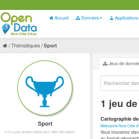
Accueil
Données
Applications
Thématiques
Sport
Jeux de donné
1 jeu d
Cartographie de
Sport
Métropole Nice Côte d
Vous trouverez dan
Il n'y a pas de description pour cette thématique
au format géograph