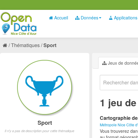
Accueil
Données
Applications
Thématiques
Sport
Jeux de donné
1 jeu d
Cartographie de
Sport
Métropole Nice Côte d
Vous trouverez dan
Il n'y a pas de description pour cette thématique
au format géograph