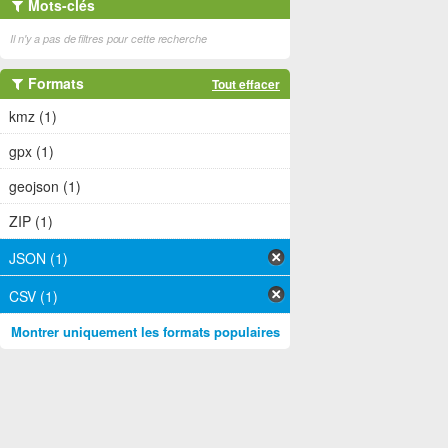
Mots-clés
Il n'y a pas de filtres pour cette recherche
Formats
Tout effacer
kmz (1)
gpx (1)
geojson (1)
ZIP (1)
JSON (1)
CSV (1)
Montrer uniquement les formats populaires