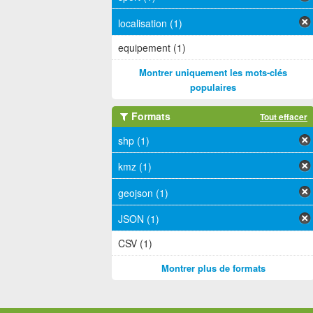
localisation (1)
equipement (1)
Montrer uniquement les mots-clés
populaires
Formats
Tout effacer
shp (1)
kmz (1)
geojson (1)
JSON (1)
CSV (1)
Montrer plus de formats