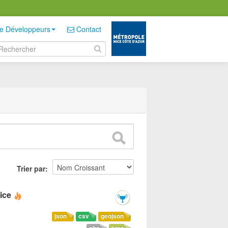
e Développeurs
Contact
Trier par
ice
json
csv
geojson