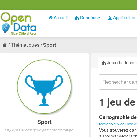
Accueil
Données
Applications
Thématiques
Sport
Jeux de donné
1 jeu d
Cartographie de
Sport
Métropole Nice Côte d
Vous trouverez dan
Il n'y a pas de description pour cette thématique
au format géograph