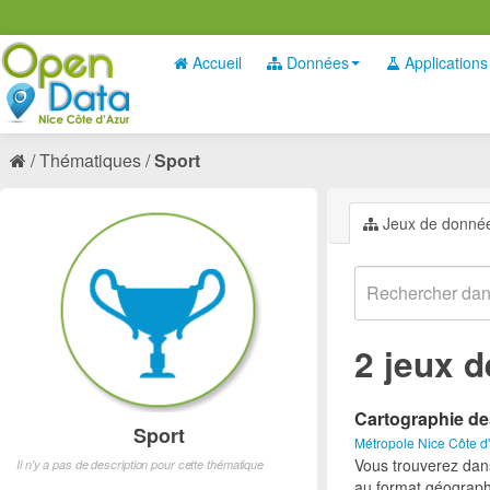
Accueil
Données
Applications
Thématiques
Sport
Jeux de donné
2 jeux 
Cartographie de
Sport
Métropole Nice Côte d
Vous trouverez dan
Il n'y a pas de description pour cette thématique
au format géograph