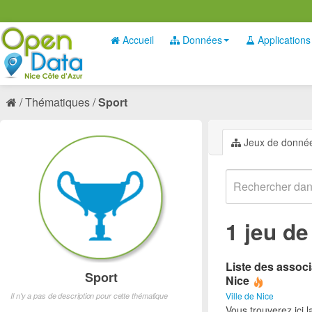
Accueil
Données
Applications
Thématiques
Sport
Jeux de donné
1 jeu d
Liste des associ
Sport
Nice
Ville de Nice
Il n'y a pas de description pour cette thématique
Vous trouverez ici l