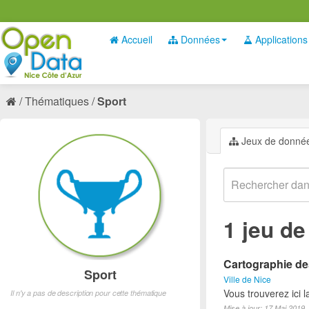
Accueil
Données
Applications
Thématiques
Sport
Jeux de donné
1 jeu d
Cartographie des
Sport
Ville de Nice
Vous trouverez ici l
Il n'y a pas de description pour cette thématique
Mise à jour: 17 Mai 2019