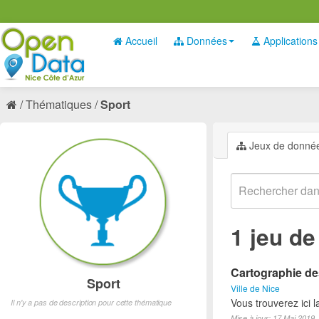
Accueil
Données
Applications
Thématiques
Sport
Jeux de donné
1 jeu d
Cartographie des
Sport
Ville de Nice
Vous trouverez ici l
Il n'y a pas de description pour cette thématique
Mise à jour: 17 Mai 2019