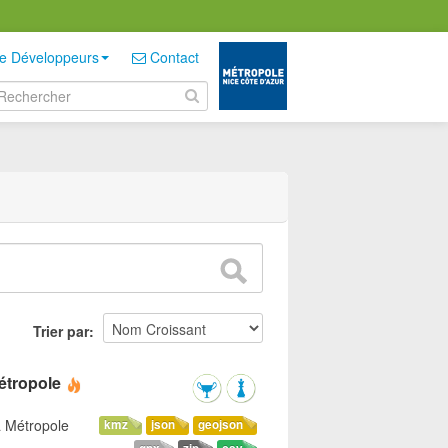
e Développeurs
Contact
Trier par
étropole
a Métropole
kmz
json
geojson