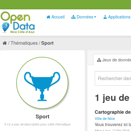
Accueil
Données
Applications
Thématiques
Sport
Jeux de donné
1 jeu d
Cartographie des
Sport
Ville de Nice
Vous trouverez ici l
Il n'y a pas de description pour cette thématique
Mise à jour: 17 Mai 2019