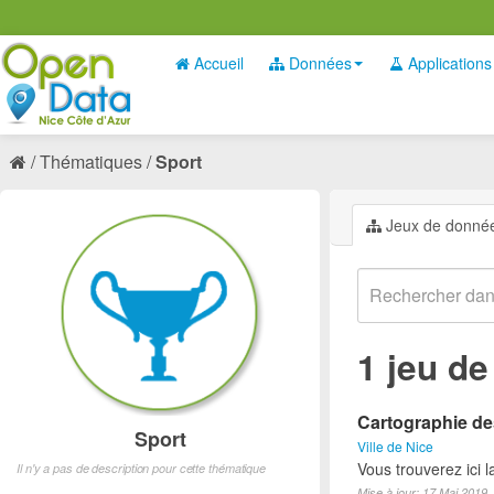
Accueil
Données
Applications
Thématiques
Sport
Jeux de donné
1 jeu d
Cartographie des
Sport
Ville de Nice
Vous trouverez ici l
Il n'y a pas de description pour cette thématique
Mise à jour: 17 Mai 2019