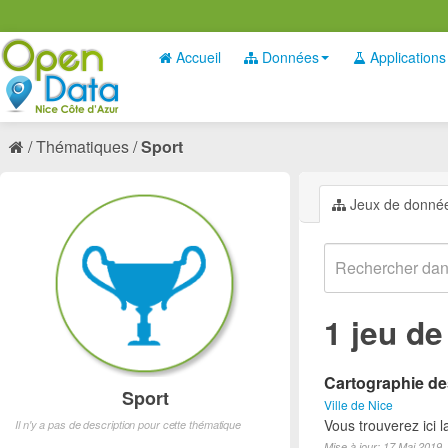
Accueil
Données
Applications
Thématiques
Sport
Jeux de donné
1 jeu d
Cartographie des
Sport
Ville de Nice
Vous trouverez ici l
Il n'y a pas de description pour cette thématique
Mise à jour: 17 Mai 2019