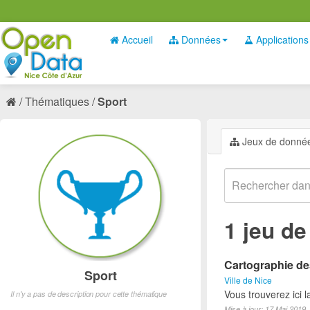
Accueil
Données
Applications
Thématiques
Sport
Jeux de donné
1 jeu d
Cartographie des
Sport
Ville de Nice
Vous trouverez ici l
Il n'y a pas de description pour cette thématique
Mise à jour: 17 Mai 2019