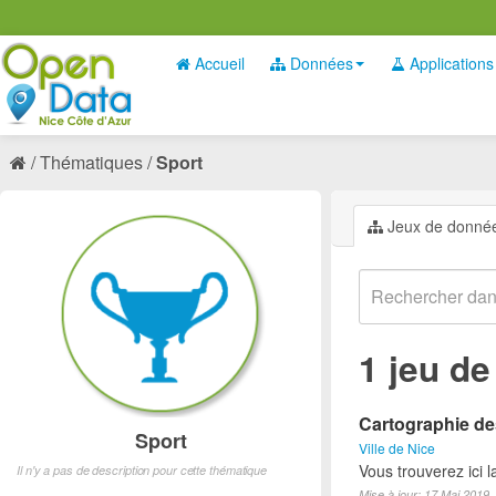
Accueil
Données
Applications
Thématiques
Sport
Jeux de donné
1 jeu d
Cartographie des
Sport
Ville de Nice
Vous trouverez ici l
Il n'y a pas de description pour cette thématique
Mise à jour: 17 Mai 2019