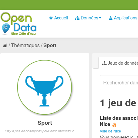
Accueil
Données
Applications
Thématiques
Sport
Jeux de donné
1 jeu d
Liste des associ
Sport
Nice
Ville de Nice
Il n'y a pas de description pour cette thématique
Vous trouverez ici l