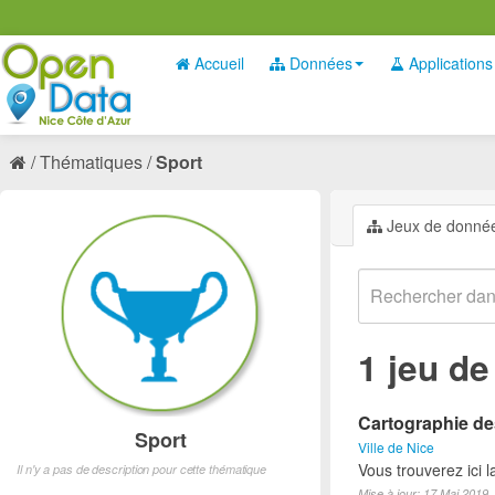
Accueil
Données
Applications
Thématiques
Sport
Jeux de donné
1 jeu d
Cartographie des
Sport
Ville de Nice
Vous trouverez ici l
Il n'y a pas de description pour cette thématique
Mise à jour: 17 Mai 2019