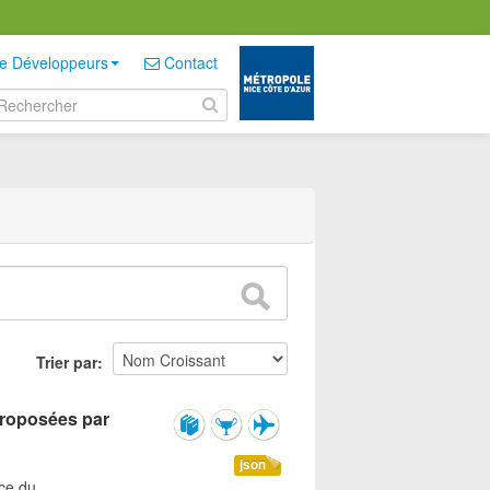
e Développeurs
Contact
Trier par
 proposées par
json
ice du