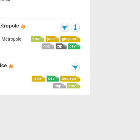
étropole
a Métropole
kmz
json
geojson
gpx
zip
csv
ice
json
csv
geojson
shp
kmz