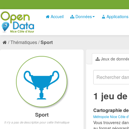
Accueil
Données
Applications
Thématiques
Sport
Jeux de donné
1 jeu d
Cartographie de
Sport
Métropole Nice Côte d
Vous trouverez dan
Il n'y a pas de description pour cette thématique
au format géograph