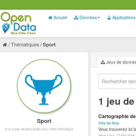
Accueil
Données
Applications
Thématiques
Sport
Jeux de donné
1 jeu d
Cartographie des
Sport
Ville de Nice
Vous trouverez ici l
Il n'y a pas de description pour cette thématique
Mise à jour: 17 Mai 2019