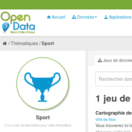
Accueil
Données
Applications
Thématiques
Sport
Jeux de donné
1 jeu d
Cartographie des
Sport
Ville de Nice
Vous trouverez ici l
Il n'y a pas de description pour cette thématique
Mise à jour: 17 Mai 2019