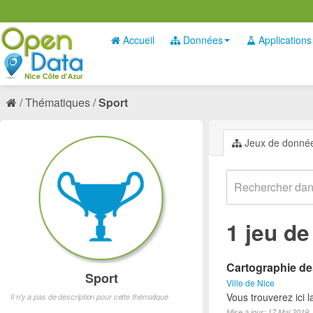
Accueil
Données
Applications
Thématiques
Sport
Jeux de donné
1 jeu d
Cartographie des
Sport
Ville de Nice
Vous trouverez ici l
Il n'y a pas de description pour cette thématique
Mise à jour: 17 Mai 2019