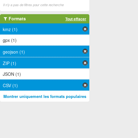
Il n'y a pas de filtres pour cette recherche
Formats
Tout effacer
kmz (1)
gpx (1)
geojson (1)
ZIP (1)
JSON (1)
CSV (1)
Montrer uniquement les formats populaires