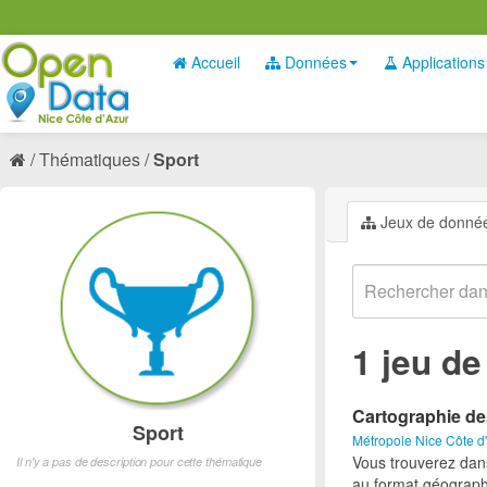
Accueil
Données
Applications
Thématiques
Sport
Jeux de donné
1 jeu d
Cartographie de
Sport
Métropole Nice Côte d
Vous trouverez dan
Il n'y a pas de description pour cette thématique
au format géograph