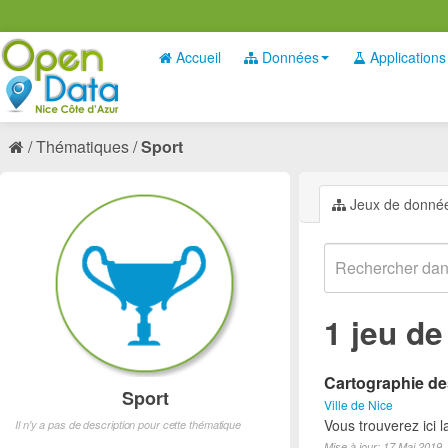
Accueil
Données
Applications
Thématiques
Sport
Jeux de donné
1 jeu d
Cartographie des
Sport
Ville de Nice
Vous trouverez ici l
Il n'y a pas de description pour cette thématique
Mise à jour: 17 Mai 2019