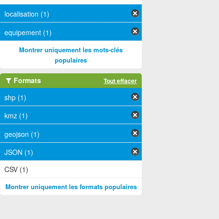
localisation (1)
equipement (1)
Montrer uniquement les mots-clés
populaires
Formats
Tout effacer
shp (1)
kmz (1)
geojson (1)
JSON (1)
CSV (1)
Montrer uniquement les formats populaires