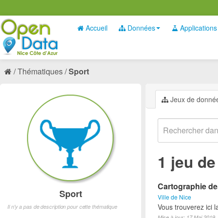
Accueil
Données
Applications
Thématiques
Sport
Jeux de donné
1 jeu d
Cartographie des
Sport
Ville de Nice
Vous trouverez ici l
Il n'y a pas de description pour cette thématique
Mise à jour: 17 Mai 2019