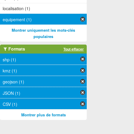
localisation (1)
equipement (1)
Montrer uniquement les mots-clés
populaires
Formats
Tout effacer
shp (1)
kmz (1)
geojson (1)
JSON (1)
CSV (1)
Montrer plus de formats