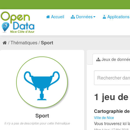
Accueil
Données
Applications
Thématiques
Sport
Jeux de donné
1 jeu d
Cartographie des
Sport
Ville de Nice
Vous trouverez ici l
Il n'y a pas de description pour cette thématique
Mise à jour: 17 Mai 2019