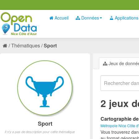
Accueil
Données
Applications
Thématiques
Sport
Jeux de donné
2 jeux 
Cartographie de
Sport
Métropole Nice Côte d
Vous trouverez dan
Il n'y a pas de description pour cette thématique
au format géograph