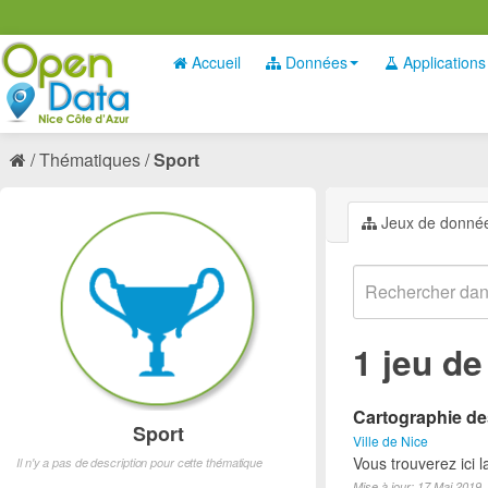
Accueil
Données
Applications
Thématiques
Sport
Jeux de donné
1 jeu d
Cartographie des
Sport
Ville de Nice
Vous trouverez ici l
Il n'y a pas de description pour cette thématique
Mise à jour: 17 Mai 2019