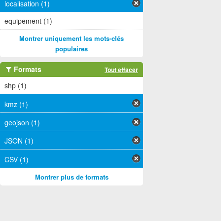
localisation (1)
equipement (1)
Montrer uniquement les mots-clés
populaires
Formats
Tout effacer
shp (1)
kmz (1)
geojson (1)
JSON (1)
CSV (1)
Montrer plus de formats