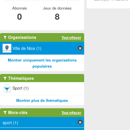
Abonnés
Jeux de données
0
8
Organisations
Tout effacer
Ville de Nice (1)
Montrer uniquement les organisations
populaires
Thématiques
Sport (1)
Montrer plus de thématiques
Mots-clés
Tout effacer
sport (1)