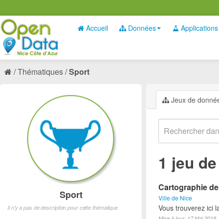
Accueil
Données
Applications
Thématiques
Sport
Jeux de donné
1 jeu d
Cartographie des
Sport
Ville de Nice
Vous trouverez ici l
Il n'y a pas de description pour cette thématique
Mise à jour: 17 Mai 2019