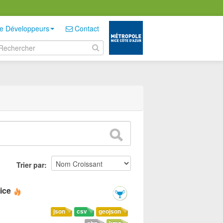
e Développeurs
Contact
Trier par
ice
json
csv
geojson