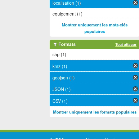
localisation (1)
equipement (1)
Montrer uniquement les mots-clés
populaires
Formats
Tout effacer
shp (1)
kmz (1)
geojson (1)
JSON (1)
CSV (1)
Montrer uniquement les formats populaires