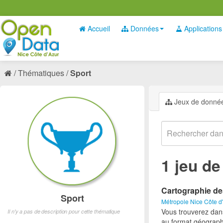
Accueil
Données
Applications
Thématiques
Sport
Jeux de donné
1 jeu d
Cartographie de
Sport
Métropole Nice Côte d
Vous trouverez dan
Il n'y a pas de description pour cette thématique
au format géograph