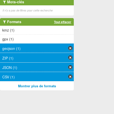
Mots-clés
Il n'y a pas de filtres pour cette recherche
Formats
Tout effacer
kmz (1)
gpx (1)
geojson (1)
ZIP (1)
JSON (1)
CSV (1)
Montrer plus de formats