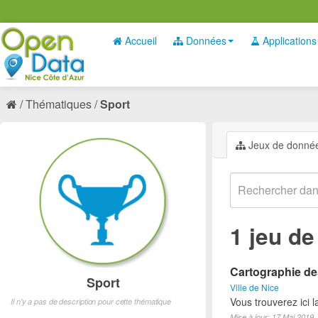
Accueil
Données
Applications
Thématiques
Sport
Jeux de donné
1 jeu d
Cartographie des
Sport
Ville de Nice
Vous trouverez ici l
Il n'y a pas de description pour cette thématique
Mise à jour: 17 Mai 2019