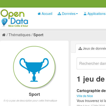
Accueil
Données
Applications
Thématiques
Sport
Jeux de donné
1 jeu d
Cartographie des
Sport
Ville de Nice
Vous trouverez ici l
Il n'y a pas de description pour cette thématique
Mise à jour: 17 Mai 2019