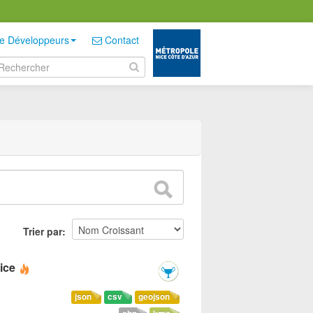
e Développeurs
Contact
Trier par
ice
json
csv
geojson