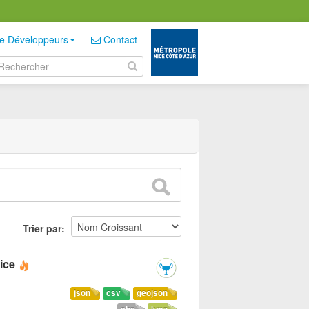
e Développeurs
Contact
Trier par
ice
json
csv
geojson