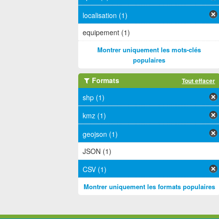
localisation (1)
equipement (1)
Montrer uniquement les mots-clés
populaires
Formats
Tout effacer
shp (1)
kmz (1)
geojson (1)
JSON (1)
CSV (1)
Montrer uniquement les formats populaires