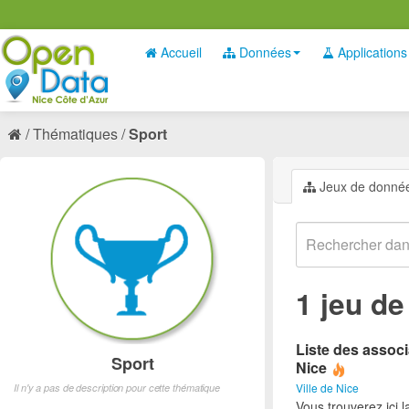
Accueil
Données
Applications
Thématiques
Sport
Jeux de donné
1 jeu d
Liste des associ
Sport
Nice
Ville de Nice
Il n'y a pas de description pour cette thématique
Vous trouverez ici l