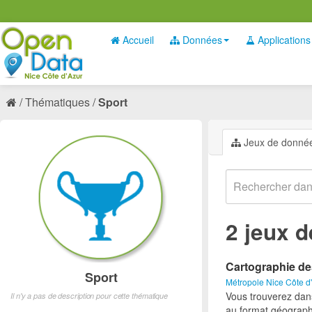
Accueil
Données
Applications
Thématiques
Sport
Jeux de donné
2 jeux 
Cartographie de
Sport
Métropole Nice Côte d
Vous trouverez dan
Il n'y a pas de description pour cette thématique
au format géograph