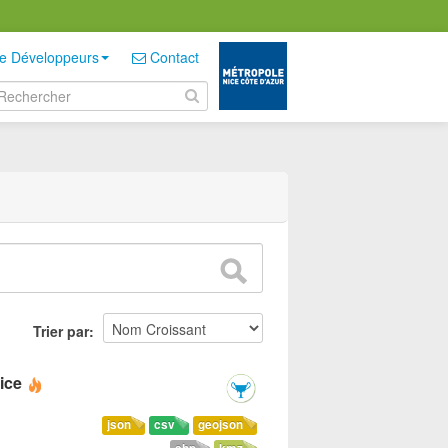
e Développeurs
Contact
Trier par
ice
json
csv
geojson