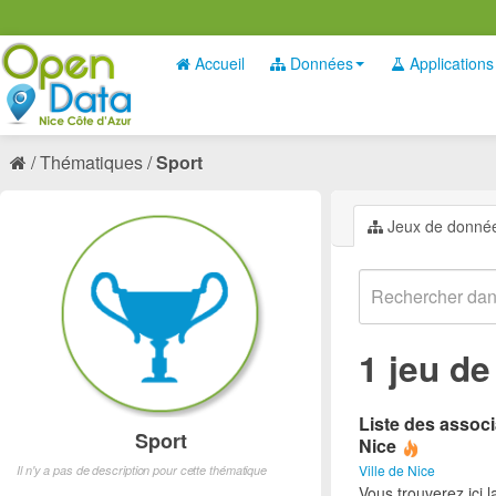
Accueil
Données
Applications
Thématiques
Sport
Jeux de donné
1 jeu d
Liste des associ
Sport
Nice
Ville de Nice
Il n'y a pas de description pour cette thématique
Vous trouverez ici l