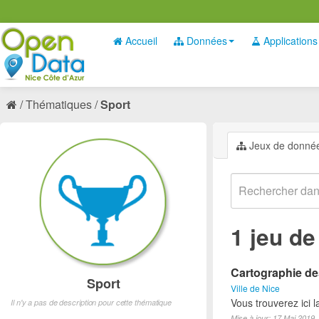
Accueil
Données
Applications
Thématiques
Sport
Jeux de donné
1 jeu d
Cartographie des
Sport
Ville de Nice
Vous trouverez ici l
Il n'y a pas de description pour cette thématique
Mise à jour: 17 Mai 2019