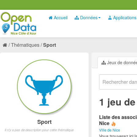
Accueil
Données
Applications
Thématiques
Sport
Jeux de donné
1 jeu d
Liste des associ
Sport
Nice
Ville de Nice
Il n'y a pas de description pour cette thématique
Vous trouverez ici l