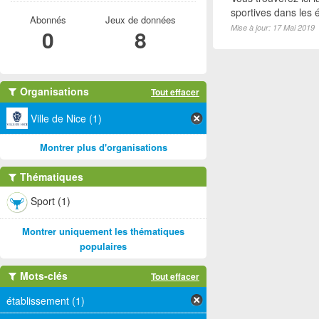
sportives dans les é
Abonnés
Jeux de données
Mise à jour: 17 Mai 2019
0
8
Organisations
Tout effacer
Ville de Nice (1)
Montrer plus d'organisations
Thématiques
Sport (1)
Montrer uniquement les thématiques
populaires
Mots-clés
Tout effacer
établissement (1)