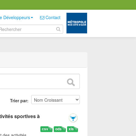
e Développeurs
Contact
Trier par
ivités sportives à
csv
ods
xls
t des activités