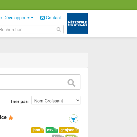
e Développeurs
Contact
Trier par
ice
json
csv
geojson