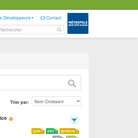
e Développeurs
Contact
Trier par
ice
json
csv
geojson