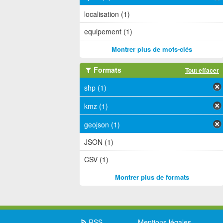
localisation (1)
equipement (1)
Montrer plus de mots-clés
Formats
Tout effacer
shp (1)
kmz (1)
geojson (1)
JSON (1)
CSV (1)
Montrer plus de formats
RSS
Mentions légales