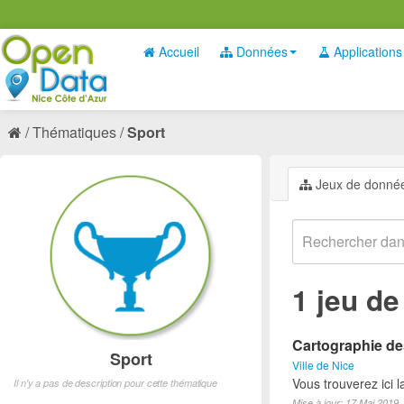
Accueil
Données
Applications
Thématiques
Sport
Jeux de donné
1 jeu d
Cartographie des
Sport
Ville de Nice
Vous trouverez ici l
Il n'y a pas de description pour cette thématique
Mise à jour: 17 Mai 2019