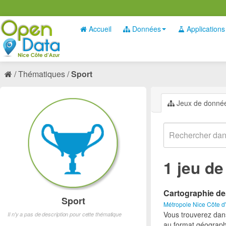
Accueil
Données
Applications
Thématiques
Sport
Jeux de donné
1 jeu d
Cartographie de
Sport
Métropole Nice Côte d
Vous trouverez dan
Il n'y a pas de description pour cette thématique
au format géograph